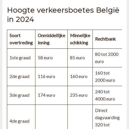
Hoogte verkeersboetes België
in 2024
Soort
Onmiddellijke
Minnelijke
Rechtbank
overtreding
inning
schikking
80 tot 2000
1ste graad
58 euro
85 euro
euro
160 tot
2de graad
116 euro
160 euro
2000 euro
240 tot
3de graad
174 euro
235 euro
4000 euro
Direct
dagvaarding
4de graad
320 tot