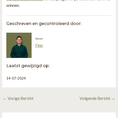
winnen.
Geschreven en gecontroleerd door:
Auteur
Finn
Laatst gewijzigd op:
14-07-2024
Bericht
←
Vorige Bericht
Volgende Bericht
→
navigatie