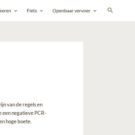
keren
Fiets
Openbaar vervoer
zijn van de regels en
je een negatieve PCR-
een hoge boete.