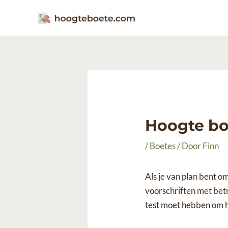
Ga
naar
de
inhoud
Hoogte bo
/
Boetes
/ Door
Finn
Als je van plan bent om
voorschriften met bet
test moet hebben om he